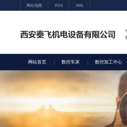
网站地图
RSS
XML
网站首页
数控车床
数控加工中心
网站首页
数控车床
数控加工中心