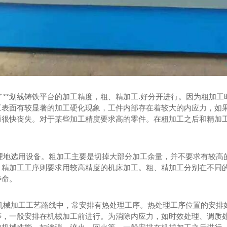
为了**划线铸铁平台的加工精度，粗、精加工.好分开进行。因为粗
工表面有较显著的加工硬化现象，工件内部存在着较大的内应力，如
而很快丧失。对于某些加工精度要求高的零件。在粗加工之后和精加
、合理地选用设备。粗加工主要是切掉大部分加工余量，并不要求有较
，精加工工序则要求用较高精度的机床加工。粗、精加工分别在不同
寿命。
、在机械加工工艺路线中，常安排有热处理工序。热处理工序位置的安
等，一般安排在机械加工前进行。为消除内应力，如时效处理、调质