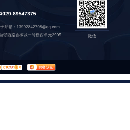
/029-89547375
电子邮箱：13992842708@qq.com
自强西路香槟城一号楼西单元2905
微信