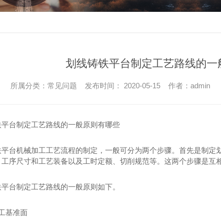
划线铸铁平台制定工艺路线的一
所属分类：常见问题 发布时间： 2020-05-15 作者：admin
铁平台制定工艺路线的一般原则有哪些
铁平台机械加工工艺流程的制定，一般可分为两个步骤。首先是制定
、工序尺寸和工艺装备以及工时定额、切削规范等。这两个步骤是互
铁平台制定工艺路线的一般原则如下。
工基准面