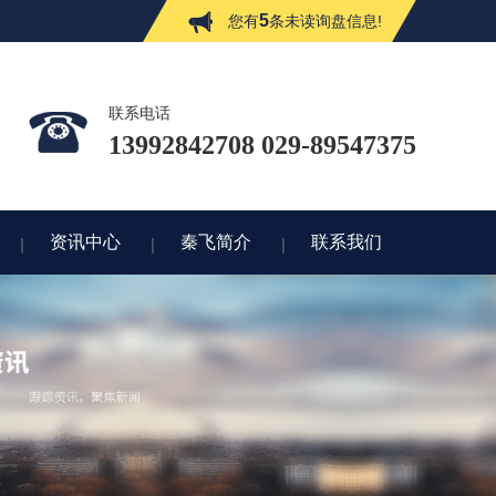
5
您有
条未读询盘信息!
联系电话
13992842708 029-89547375
资讯中心
秦飞简介
联系我们
资讯中心
秦飞简介
联系我们